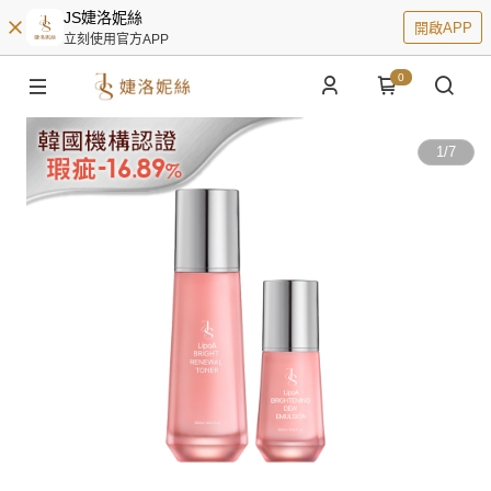
JS婕洛妮絲
開啟APP
立刻使用官方APP
0
1
/
7