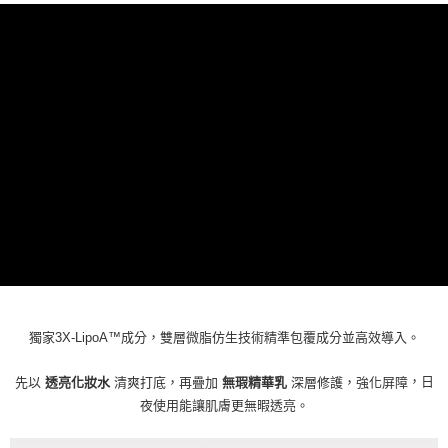
獨家3X‑LipoA™成分，雙層微脂仿生技術精準包覆成分並高效導入。
，日
先以
透亮化妝水
清爽打底，
再疊加
無瑕精華乳
深層修護，強化屏障
夜使用能讓肌膚更無暇透亮。