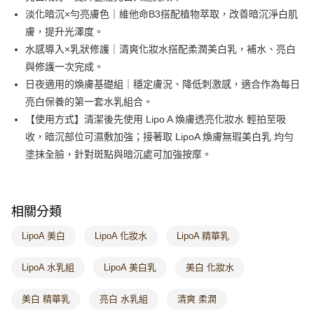
淡化暗沉×勻亮膚色｜維他命B3搭配植物萃取，改善暗沉淨白肌
大哥付你分期
膚，提升光澤度。
相關說明
水感導入×乳狀修護｜清爽化妝水搭配柔潤美白乳，補水、亮白
【大哥付你分期使用說明】
ATM付款
1.本服務由台灣大哥大提供，台灣大哥大用戶可立即使用無須另外申請。
與修護一次完成。
2.付款方式選擇「大哥付你分期」，訂單成立後會自動跳轉到大哥付的交易
日夜適用的煥膚基礎組｜穩定膚況、降低刺激感，適合作為每日
貨到付款
流程，驗證手機門號後，選擇欲分期的期數、繳款截止日，確認付款後即完
成交易。
亮白保養的第一套水乳組合。
3.實際核准額度、可分期數及費用金額請依後續交易確認頁面所載為準。
【使用方式】清潔後先使用 Lipo A 煥膚透亮化妝水 輕拍至吸
運送方式
4.訂單成立30分鐘內，如未前往確認交易或遇審核未通過，訂單將自動取
收，暗沉部位可濕敷加強；接著取 LipoA 煥膚無瑕美白乳 均勻
消。如遇「轉專審核」未通過狀況，表示未達大哥付你分期系統評分，恕無
全家取貨付款
法說明評估內容。
塗抹全臉，針對斑點與暗沉處可加強按摩。
每筆NT$80，滿NT$699(含以上)免運費
【繳款方式說明】
1.分期款項不併入電信帳單，「大哥付你分期」於每月結算日後寄送繳費提
付款後全家取貨
醒簡訊。
2.透過簡訊連結打開帳單後，可選擇「超商條碼／台灣大直營門市／銀行轉
每筆NT$80，滿NT$699(含以上)免運費
相關分類
帳／街口支付／iPASS MONEY」等通路繳費。
萊爾富取貨付款
LipoA 美白
LipoA 化妝水
LipoA 精華乳
【注意事項】
每筆NT$80，滿NT$699(含以上)免運費
1.本服務係由「台灣大哥大股份有限公司」（以下簡稱本公司）所提供，讓
用戶於交易時，得透過本服務購買商品或服務，並由商店將買賣／分期付款
LipoA 水乳組
LipoA 美白乳
美白 化妝水
買賣價金債權讓與本公司後，依約使用本公司帳單繳交帳款。
付款後萊爾富取貨
2.基於同意付款使用「大哥付你分期」之契約關係目的，商店將以您的個人
每筆NT$80，滿NT$699(含以上)免運費
美白 精華乳
亮白 水乳組
清爽 柔潤
資料（包含姓名、電話或地址）提供予台灣大哥大進項蒐集、處理及利用，