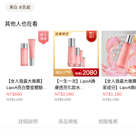
由本公司與您本人進行分期帳單所需資料之確認、核對及更正。
7-11取貨付款
3.完整用戶服務條款，請詳閱以下連結：
https://oppay.tw/userRule
美白 水乳組
每筆NT$80，滿NT$699(含以上)免運費
其他人也在看
付款後7-11取貨
每筆NT$80，滿NT$699(含以上)免運費
本島宅配
每筆NT$80，滿NT$699(含以上)免運費
離島宅配
每筆NT$150，滿NT$2,000(含以上)免運費
【女人我最大推薦】
【一生一次】LipoA煥
【女人我最大推
貨到付款
LipoA亮白雙星體驗組
膚透亮化妝水
家成分】LipoA
每筆NT$100，滿NT$999(含以上)免運費
(LipoA煥膚透亮化妝水
120ml+LipoA煥膚無瑕
亮化妝水120ml
NT$680
NT$2,080
NT$1,180
NT$1,160
NT$5,090
NT$1,780
15ml+LipoA煥膚無瑕
精華乳50ml+贈 LipoA
組）
海外配送-香港、澳門專屬
查看運費
精華乳10ml)
煥膚透亮化妝水
海外配送-馬來西亞、新加坡專屬
查看運費
15ml+LipoA煥膚無瑕
精華乳10ml
詳細說明
商品規格
相關推薦
海外配送-亞洲、歐美（美國標準同加拿大）
查看運費
海外配送-美國
查看運費