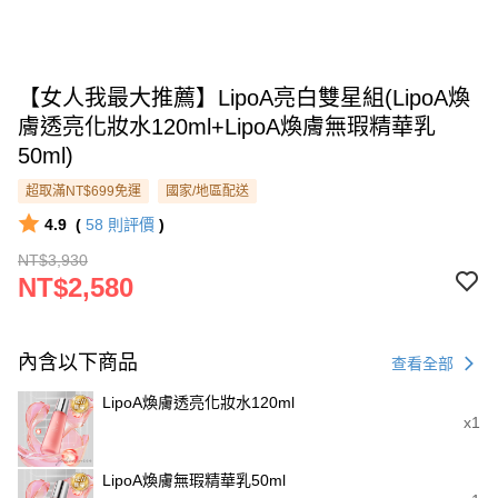
【女人我最大推薦】LipoA亮白雙星組(LipoA煥
膚透亮化妝水120ml+LipoA煥膚無瑕精華乳
50ml)
超取滿NT$699免運
國家/地區配送
4.9
(
58
則評價
)
NT$3,930
NT$2,580
內含以下商品
查看全部
LipoA煥膚透亮化妝水120ml
x1
LipoA煥膚無瑕精華乳50ml