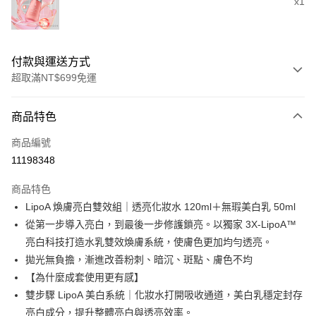
x1
付款與運送方式
超取滿NT$699免運
付款方式
商品特色
信用卡一次付款
商品編號
超商取貨付款
11198348
LINE Pay
商品特色
Apple Pay
LipoA 煥膚亮白雙效組｜透亮化妝水 120ml＋無瑕美白乳 50ml
從第一步導入亮白，到最後一步修護鎖亮。以獨家 3X-LipoA™
街口支付
亮白科技打造水乳雙效煥膚系統，使膚色更加均勻透亮。
悠遊付
拋光無負擔，漸進改善粉刺、暗沉、斑點、膚色不均
【為什麼成套使用更有感】
Google Pay
雙步驟 LipoA 美白系統｜化妝水打開吸收通道，美白乳穩定封存
全盈+PAY
亮白成分，提升整體亮白與透亮效率。