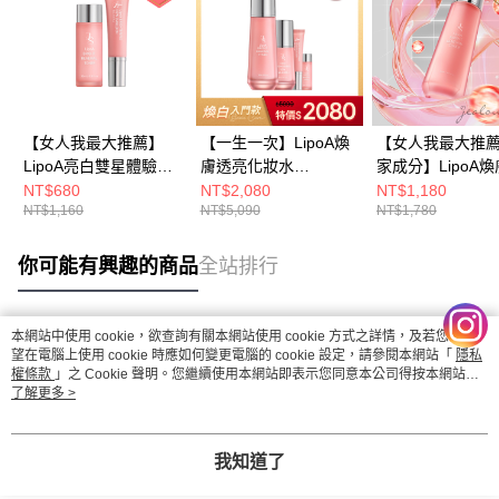
【女人我最大推薦】
【一生一次】LipoA煥
【女人我最大推
LipoA亮白雙星體驗組
膚透亮化妝水
家成分】LipoA
(LipoA煥膚透亮化妝水
120ml+LipoA煥膚無瑕
亮化妝水120ml
NT$680
NT$2,080
NT$1,180
NT$1,160
NT$5,090
NT$1,780
15ml+LipoA煥膚無瑕
精華乳50ml+贈 LipoA
組）
精華乳10ml)
煥膚透亮化妝水
15ml+LipoA煥膚無瑕
你可能有興趣的商品
全站排行
精華乳10ml
本網站中使用 cookie，欲查詢有關本網站使用 cookie 方式之詳情，及若您不希
熱門標籤
望在電腦上使用 cookie 時應如何變更電腦的 cookie 設定，請參閱本網站「
隱私
權條款
」之 Cookie 聲明。您繼續使用本網站即表示您同意本公司得按本網站使
用條款之 Cookie 聲明使用 cookie。
了解更多 >
我知道了